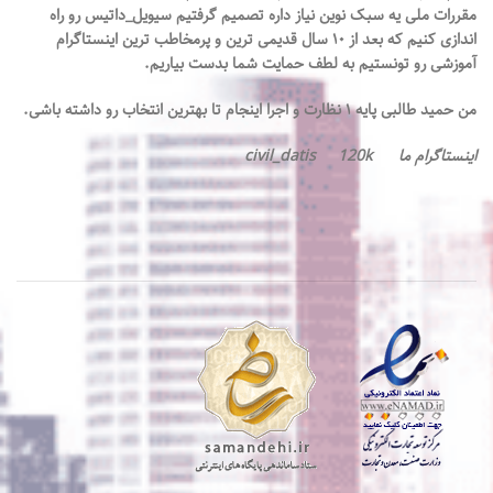
مقررات‌ ملی یه سبک نوین نیاز داره تصميم گرفتيم سیویل_داتیس رو راه
اندازی کنیم که بعد از ۱۰ سال قدیمی ترين و پرمخاطب ترین اینستاگرام
آموزشی رو تونستیم به لطف حمایت شما بدست بیاریم.
من حمید طالبی پایه ۱ نظارت و اجرا اینجام تا بهترین انتخاب رو داشته باشی.
اینستاگرام ما civil_datis 120k