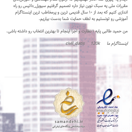
مقررات‌ ملی یه سبک نوین نیاز داره تصميم گرفتيم سیویل_داتیس رو راه
اندازی کنیم که بعد از ۱۰ سال قدیمی ترين و پرمخاطب ترین اینستاگرام
آموزشی رو تونستیم به لطف حمایت شما بدست بیاریم.
من حمید طالبی پایه ۱ نظارت و اجرا اینجام تا بهترین انتخاب رو داشته باشی.
اینستاگرام ما civil_datis 120k