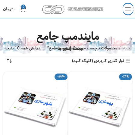
0
۰
تومان
مایندمپ جامع
خانه
دسته بندی ها
محصولات برچسب خورده “مایندمپ جامع”
نمایش همه 10 نتیجه
نوار کناری کاربردی (کلیک کنید)
-26%
-21%