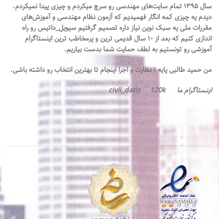
سال ۱۳۹۵ تمام سایت‌های مهندسی رو سرچ میکردم و چیزی پیدا نمیکردم.
دیدم یه چیزی کمه انگار فهميديم که آزمون نظام مهندسی و آموزش‌های
مقررات‌ ملی یه سبک نوین نیاز داره تصميم گرفتيم سیویل_داتیس رو راه
اندازی کنیم که بعد از ۱۰ سال قدیمی ترين و پرمخاطب ترین اینستاگرام
آموزشی رو تونستیم به لطف حمایت شما بدست بیاریم.
من حمید طالبی پایه ۱ نظارت و اجرا اینجام تا بهترین انتخاب رو داشته باشی.
اینستاگرام ما civil_datis 120k