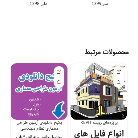
ملی1399
ملی 1398
محصولات مرتبط
پروژه‌های رویت REVIT
پکیج دانلودی آزمون طراحی
د
معماری نظام مهندسی
انواع فایل های
محصول حاضر بسته فایل ۴ تایی