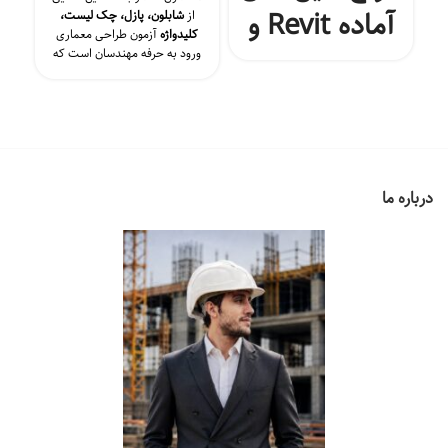
آماده Revit و
از
شابلون، پازل، چک لیست،
کلیدواژه
آزمون طراحی معماری
اتوکد
ورود به حرفه مهندسان است که
بصورت تخفیفی ارائه شده است،
ساختمان ها
هر کدام از زیر مجموعه‌های این
پکیج بصورت جداگانه از سایت
قایل تهیه است. محصول حاضر
صرفا فایل اتوکد dwg برای شابلون
دانلودی
نوع دریافت
و پازل بوده و فایل PDF برای
کلیدوژه طراحی معماری و چک
درباره ما
لیست هست.
به همراه کلیدواژه
طراحی معماری برای مرداد ۱۴۰۰