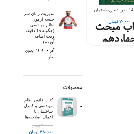
ن
مبحث 17 مقررات‌ملی‌ساختمان
مدیریت زمان سر
جلسه آزمون
۷۰,۰۰۰
تومان
اب مبحث
۹۰,۰۰۰
تومان
کتاب مبحث
نظام مهندسی
(چگونه 15 دقیقه
هاردهم
هفدهم
وقت اضافه
آوردم)
ررات ملی
مقررات ملی
م
آذر ۶, ۱۴۰۴
بدون
نظر
اختمان
ساختمان (لوله
یسات‌مکانیکی)
کشی گاز
طبیعی)
محصولات
دفتر مقررات ملی
ساختمان
مرکز
/
کتاب قانون نظام
تحقیقات
دفتر مقررات ملی
نویسنده/
مهندسی و کنترل
راه
مسکن و
ساختمان
نشر
مترجم
ساختمان با
شهرسازی
توسعه ایران
اعمال اصلاحیه‌ها
۴۰۰,۰۰۰
تومان
مقررات ملی
مقررات ملی
قیمت
قیمت
۳۸۰,۰۰۰
تومان
ناشر