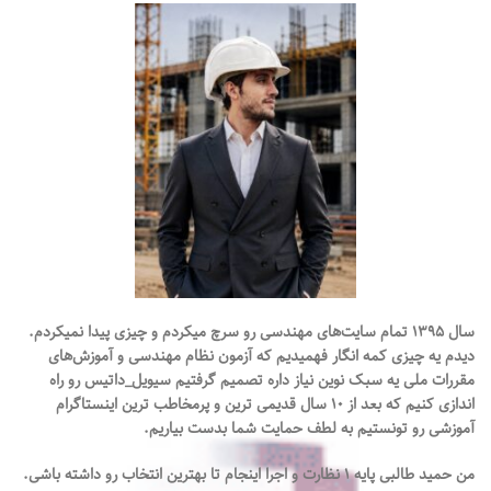
و البته با کیفیت
جهت اطلاعات و مشاوره رایگان
اتصالات
12.
جوش درزهای
پیامک دهید
09306567207
استاندارد
13.
تعداد عبور
محتوایی بسیار عالی
14.
کنترل کیفی در ساختمان های
آموزش 0تا 100
کوچک
15.
برنامه ریزی آزمایش ها
پیوست 1
مشخصات هندسی
مصور سازی بند ها
نیمرخ های ساختمانی
پیوست
2
فرم های استاندارد
پیوست
حل سوالات آزمون های
3
آزمون جوشکاران ساختمانی طبق
گذشته
استاندارد ملی ایران
واژه نامه
انگلیسی به فارسی
هایلایت کردن مباحث برای
تفکیک
آزمون آزمایشی رایگان
( توجه حواستان باشد
که برخی مدرسین بیش
سال ۱۳۹۵ تمام سایت‌های مهندسی رو سرچ میکردم و چیزی پیدا نمیکردم.
دیدم یه چیزی کمه انگار فهميديم که آزمون نظام مهندسی و آموزش‌های
از نیمی از زمان را فقط
مقررات‌ ملی یه سبک نوین نیاز داره تصميم گرفتيم سیویل_داتیس رو راه
به تایپ و نوشتن
اندازی کنیم که بعد از ۱۰ سال قدیمی ترين و پرمخاطب ترین اینستاگرام
میپردازند ولی ما در این
آموزشی رو تونستیم به لطف حمایت شما بدست بیاریم.
پکیج هرگز به
موضوعات غیر درسی
من حمید طالبی پایه ۱ نظارت و اجرا اینجام تا بهترین انتخاب رو داشته باشی.