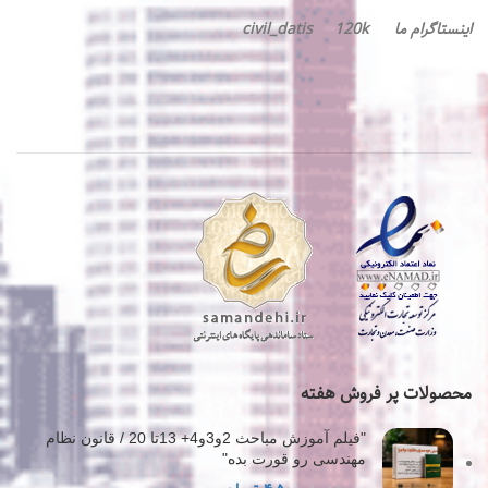
برای پر کردن زمان
اینستاگرام ما civil_datis 120k
نمیپردازیم
محصولات پر فروش هفته
"فیلم آموزش مباحث 2و3و4+ 13تا 20 / قانون نظام
مهندسی رو قورت بده"