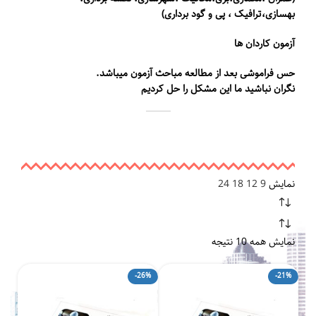
بهسازی،ترافیک ، پی و گود برداری)
آزمون کاردان ها
۳,۵۸۲,۰۰۰ تومان
حس فراموشی بعد از مطالعه مباحث آزمون میباشد.
نگران نباشید ما این مشکل را حل کردیم
نمایش
9
12
18
24
۳۵۰,۰ تومان
نمایش همه 10 نتیجه
-26%
-21%