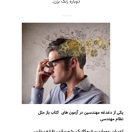
مان
۴,۴۶۴,۰۰۰ تومان
یکی از دغدغه مهند
سین در آزمون های کتاب باز مثل
نظام مهندسی
۱,۰۳۵,۰۰۰ تومان
(عمران ،معماری،برق،مکانیک ،شهرسازی، نقشه برداری،