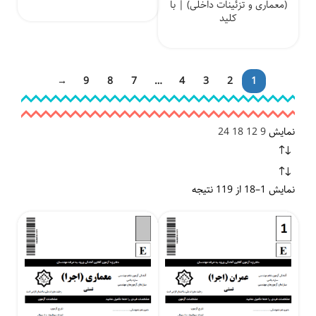
(معماری و تزئینات داخلی) | با
کلید
→
9
8
7
…
4
3
2
1
نمایش
9
12
18
24
نمایش 1–18 از 119 نتیجه