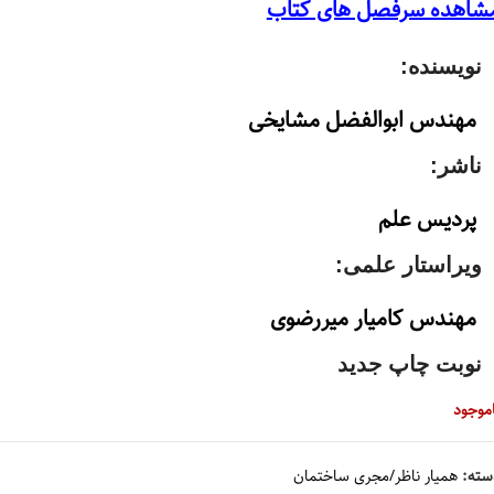
شاهده سرفصل های کتاب
۶۲۰,۰۰۰ تومان
۵۸۹,۰۰۰ تومان
بود.
است.
نویسنده:
مهندس ابوالفضل مشایخی
ناشر:
پردیس علم
ویراستار علمی:
مهندس کامیار میررضوی
نوبت چاپ جدید
اموجود
سته:
همیار ناظر/مجری ساختمان