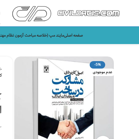
ی
صفحه اصلی
مایند مپ (خلاصه مباحث آزمون نظام مهن
-5%
خ
عدم موجودی
ک
ک
ا
۰