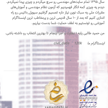
سال ۱۳۹۵ تمام سایت‌های مهندسی رو سرچ میکردم و چیزی پیدا نمیکردم.
دیدم یه چیزی کمه انگار فهميديم که آزمون نظام مهندسی و آموزش‌های
آشنایی با انواع
مقررات‌ ملی یه سبک نوین نیاز داره تصميم گرفتيم سیویل_داتیس رو راه
اندازی کنیم که بعد از ۱۰ سال قدیمی ترين و پرمخاطب ترین اینستاگرام
میراگر جاذب
آموزشی رو تونستیم به لطف حمایت شما بدست بیاریم.
انرژی
من حمید طالبی پایه ۱ نظارت و اجرا اینجام تا بهترین انتخاب رو داشته باشی.
1)میراگر های فلزی
اینستاگرام ما civil_datis 120k
تسلیمی (yielding
damper)
2)میراگرهای
اصطکاکی(Friction
damper )
3)میراگرهای
ویسکو الاستیک
(Viscoelastic
Dampers)
4)میراگرهای
ویسکوز
5)میراگر جرم
هماهنگ شده (Tuned
mass damper)
6)میراگر