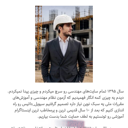
کلاسهای حضوری
حضوری عمومی است
/ 
عمومی است و
و البته با کیفیت
البته با کیفیت
محتوایی بسیار عالی
محتوایی بسیار
مدرس حمید طالبی
عالی
کارشناس ارشد
سازه با سابقه
مدرس حمید
درخشان با صفحه
طالبی
اینستاگرامی 120k)
کارشناس ارشد
سازه با سابقه
9 ساعت آموزش
درخشان با صفحه
سال ۱۳۹۵ تمام سایت‌های مهندسی رو سرچ میکردم و چیزی پیدا نمیکردم.
0تا 100 تمام
اینستاگرامی 120k
دیدم یه چیزی کمه انگار فهميديم که آزمون نظام مهندسی و آموزش‌های
فصول و تمام بند
مقررات‌ ملی یه سبک نوین نیاز داره تصميم گرفتيم سیویل_داتیس رو راه
اندازی کنیم که بعد از ۱۰ سال قدیمی ترين و پرمخاطب ترین اینستاگرام
آیین نامه
آموزش 0تا 100
آموزشی رو تونستیم به لطف حمایت شما بدست بیاریم.
لیبل رایگان مباحث
حل سوالات آزمون