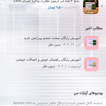
بود.
است.
پکیج ۲ آمادگی آزمون نظارت واجرا عمران 1405
قیمت
قیمت
۹,۵۰۰
تومان
۱۲,۶۰۰
تومان
اصلی
فعلی
۱۲,۶۰۰ تومان
۹,۵۰۰ تومان
بود.
است.
مطالب اخیر
آموزش رایگان مبحث ششم ویرایش جدید
آبان ۲۳, ۱۴۰۴
بدون نظر
آموزش رایگان راهنمای جوش و اتصالات جوشی
اردیبهشت ۲, ۱۴۰۴
بدون نظر
ویدیوهای آپارات من
شناسه کانال نامعتبر است یا درحال حاضر دسترسی به Aparat.com