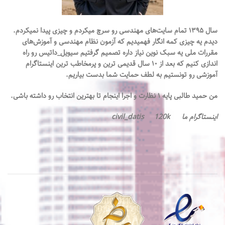
سال ۱۳۹۵ تمام سایت‌های مهندسی رو سرچ میکردم و چیزی پیدا نمیکردم.
دیدم یه چیزی کمه انگار فهميديم که آزمون نظام مهندسی و آموزش‌های
مقررات‌ ملی یه سبک نوین نیاز داره تصميم گرفتيم سیویل_داتیس رو راه
اندازی کنیم که بعد از ۱۰ سال قدیمی ترين و پرمخاطب ترین اینستاگرام
آموزشی رو تونستیم به لطف حمایت شما بدست بیاریم.
من حمید طالبی پایه ۱ نظارت و اجرا اینجام تا بهترین انتخاب رو داشته باشی.
اینستاگرام ما civil_datis 120k