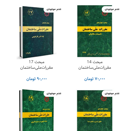
نتایج قبولی
عدم موجودی
عدم موجودی
مبحث 14
مبحث 17
مقررات‌ملی‌ساختمان
مقررات‌ملی‌ساختمان
هزینه ای که
میپردازید نصف
۷۰,۰۰۰
تومان
۹۰,۰۰۰
تومان
ارزان ترین
عدم موجودی
عدم موجودی
کلاسهای حضوری
عمومی است و
البته با کیفیت
محتوایی بسیار