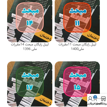
لیبل رایگان مبحث 11مقررات
لیبل رایگان مبحث 14مقررات
ملی1400
ملی 1396
0
روشگاه
سایدبار
سبد خرید
حساب کاربری من